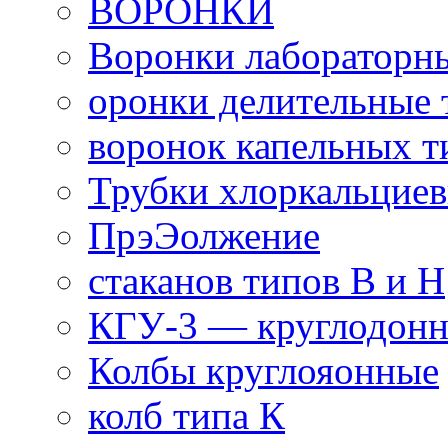
ВОРОНКИ
Воронки лабораторны
оронки делительные 
воронок капельных 
Трубки хлоркальциев
ПрэЭолжение
стаканов типов В и Н
КГУ-3 — круглодон
Колбы круглояонные
колб типа К