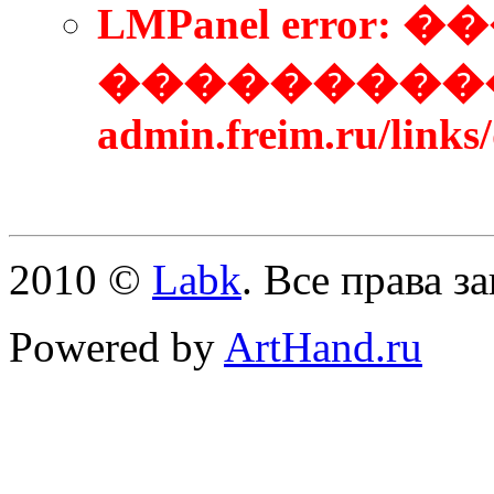
LMPanel error
����������
admin.freim.ru/link
2010 ©
Labk
. Все права 
Powered by
ArtHand.ru