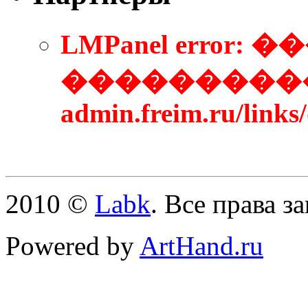
LMPanel error
����������
admin.freim.ru/link
2010 ©
Labk
. Все права 
Powered by
ArtHand.ru