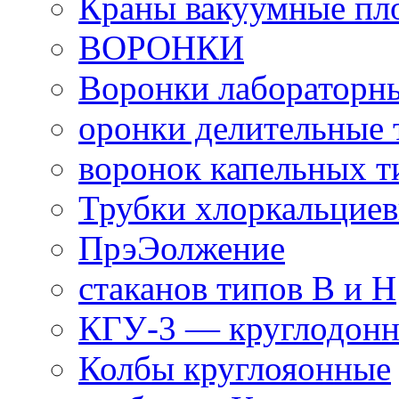
Краны вакуумные пл
ВОРОНКИ
Воронки лабораторны
оронки делительные 
воронок капельных 
Трубки хлоркальциев
ПрэЭолжение
стаканов типов В и Н
КГУ-3 — круглодон
Колбы круглояонные