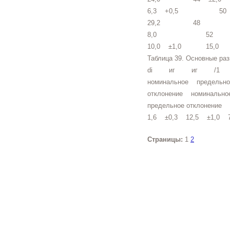
6,3 +0,5 50
29,2 48
8,0 52 1
10,0 ±1,0 15,0
Таблица 39. Основные ра
di иг иг /1 h, не
номинальное предельно
отклонение номинальн
предельное отклонение
1,6 ±0,3 12,5 ±1,0
Страницы:
1
2