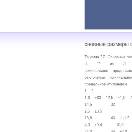
сновные размеры 
Таблица ЗЯ Основные раз
d, "^ из Л Ы О) ч 
номинальное предельно
отклонение номинальн
предельное отклонение
1 2
1,6 +03 12,5 ±1,0 7
14,5 32
2,5 ±0,5
18,8 40 -1-1 5
4,0 ±0,4 10,0
24,0 44 ±2,0