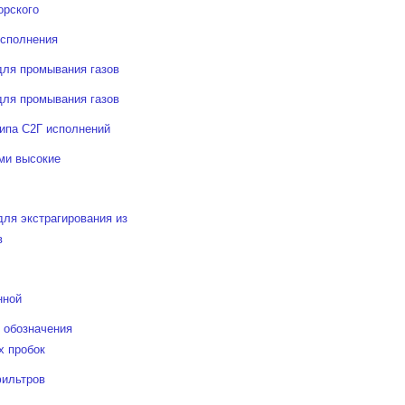
орского
исполнения
для промывания газов
для промывания газов
типа С2Г исполнений
ми высокие
для экстрагирования из
в
нной
 обозначения
х пробок
ильтров