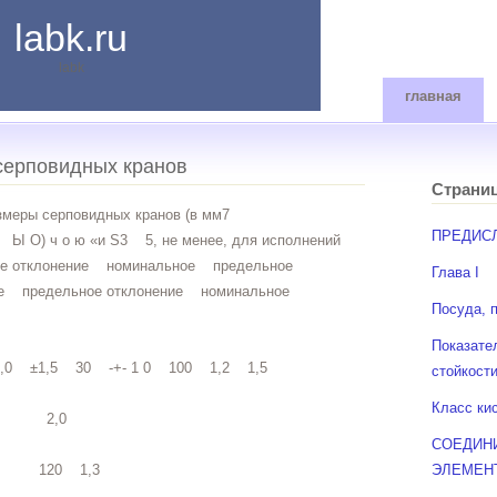
labk.ru
labk
главная
серповидных кранов
Страни
меры серповидных кранов (в мм7
ПРЕДИС
о ю «и S3 5, не менее, для исполнений
е отклонение номинальное предельное
Глава I
ое предельное отклонение номинальное
Посуда, 
Показате
,0 ±1,5 30 -+- 1 0 100 1,2 1,5
стойкост
Класс ки
 2,0
СОЕДИН
 120 1,3
ЭЛЕМЕН