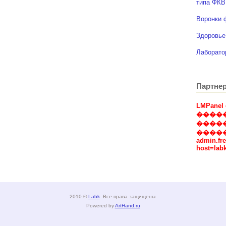
типа ФКВ
Воронки
Здоровье
Лаборато
Партне
LMPanel 
����
����
�����
admin.fr
host=labk
2010 ©
Labk
. Все права защищены.
Powered by
ArtHand.ru