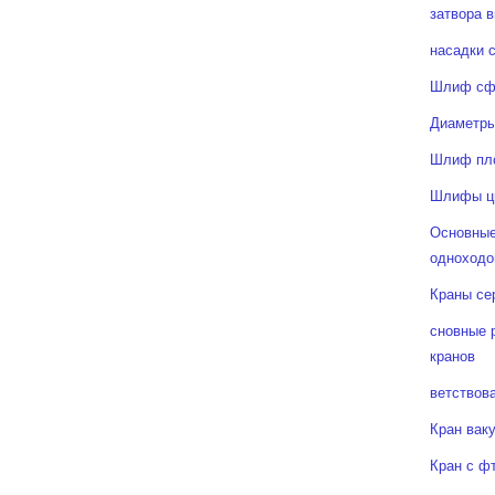
затвора в
насадки 
Шлиф сф
Диаметры
Шлиф пл
Шлифы ц
Основные
одноходо
Краны се
сновные 
кранов
ветствов
Кран вак
Кран с ф