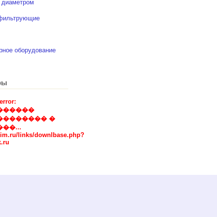
 диаметром
 фильтрующие
рное оборудование
ры
error:
������
�������� �
��...
eim.ru/links/downlbase.php?
.ru