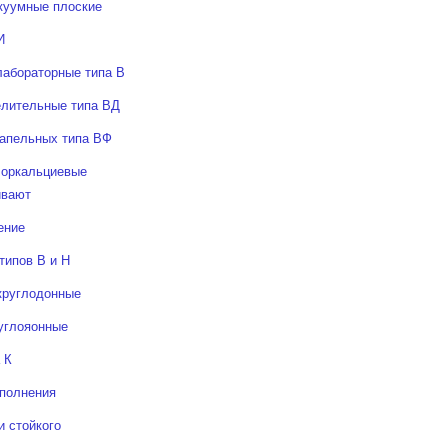
куумные плоские
И
лабораторные типа В
елительные типа ВД
капельных типа ВФ
лоркальциевые
ивают
ение
типов В и Н
круглодонные
углояонные
 К
сполнения
и стойкого