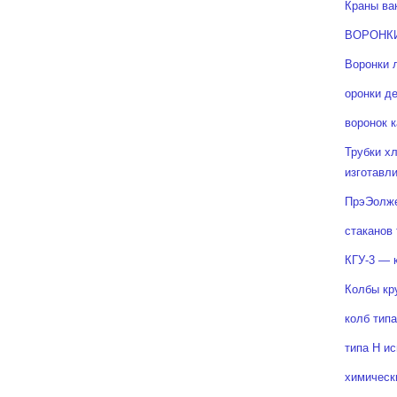
Краны ва
ВОРОНК
Воронки 
оронки д
воронок 
Трубки х
изготавл
ПрэЭолж
стаканов 
КГУ-3 — 
Колбы кр
колб типа
типа Н и
химическ