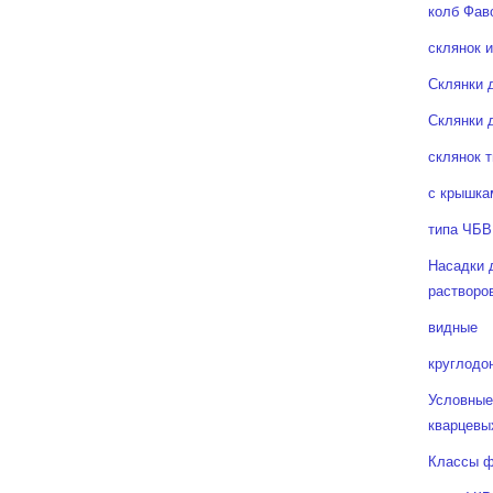
колб Фав
склянок 
Склянки 
Склянки 
склянок 
с крышка
типа ЧБВ
Насадки 
растворо
видные
круглодо
Условные
кварцевы
Классы ф