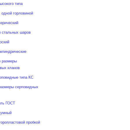
ысокого типа
с одной горловиной
ерический
 стальных шаров
оский
илиндрические
 размеры
вых кланов
рповидные типа КС
размеры серповидных
ать ГОСТ
уумный
торопластовой пробкой