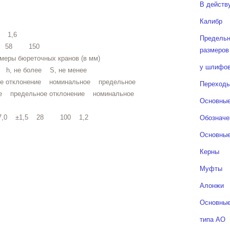
В дейст
Калибр
,6
Предельн
 58 150
размеров
змеры бюреточных кранов (в мм)
у шлифов
 более S, не менее
е отклонение номинальное предельное
Переход
ое предельное отклонение номинальное
Основные
 7,0 ±1,5 28 100 1,2
Обозначе
Основные
Керны
Муфты
Алонжи
Основные
типа АО